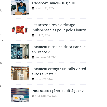
Transport France–Belgique
octobre 30, 2025
t
Les accessoires d’arrimage
indispensables pour poids lourds
,
avril 01, 2026
nt
Comment Bien Choisir sa Banque
en France ?
novembre 20, 2023
our
Comment envoyer un colis Vinted
avec La Poste ?
janvier 22, 2024
à
Post-salon : gérer ou déléguer ?
novembre 05, 2025