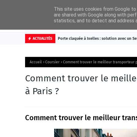
This site uses cookies from Google to d
are shared with Google along with perf
statistics, and to detect and address 
Accueil
Cat
Porte claquée à Ixelles : solution avec un Se
ACTUALITÉS
Accueil
Coursier
Comment trouver le meilleur transporteur po
Comment trouver le meilleu
à Paris ?
Comment trouver le meilleur trans