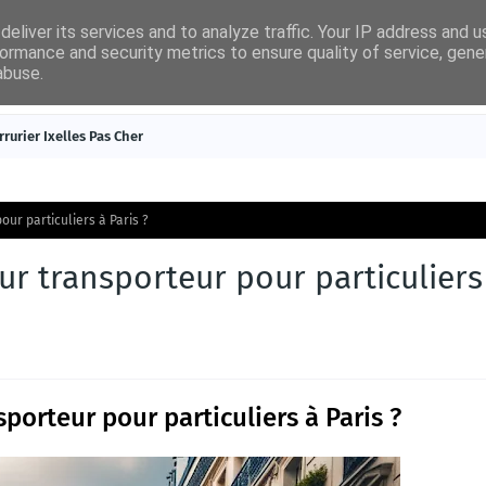
eliver its services and to analyze traffic. Your IP address and 
ormance and security metrics to ensure quality of service, gen
abuse.
égories
Nouveautés
Contact
rrurier Ixelles Pas Cher
ur particuliers à Paris ?
r transporteur pour particuliers
porteur pour particuliers à Paris ?