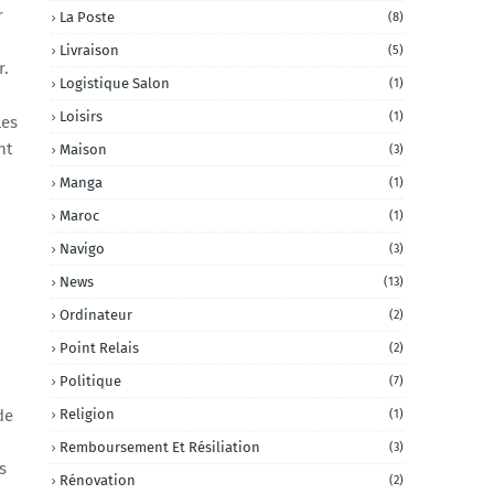
r
La Poste
(8)
Livraison
(5)
r.
Logistique Salon
(1)
Loisirs
(1)
les
nt
Maison
(3)
Manga
(1)
Maroc
(1)
Navigo
(3)
News
(13)
Ordinateur
(2)
Point Relais
(2)
Politique
(7)
de
Religion
(1)
Remboursement Et Résiliation
(3)
s
Rénovation
(2)