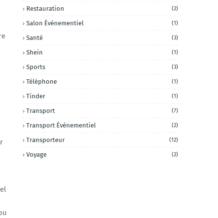
Restauration
(2)
Salon Événementiel
(1)
re
Santé
(3)
Shein
(1)
Sports
(3)
Téléphone
(1)
Tinder
(1)
Transport
(7)
Transport Événementiel
(2)
Transporteur
(12)
r
Voyage
(2)
el
 ou