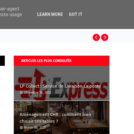
user-agent
erate usage
LEARN MORE
GOT IT
Les accessoir
ARTICLES LES PLUS CONSULTÉS
LP Collect : Service de Livraison La poste
décembre 16, 2023
Aménagement CHR : comment bien
choisir ses tables ?
février 06, 2025