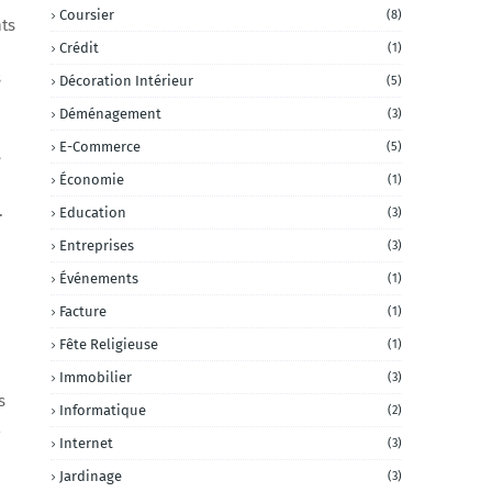
Coursier
(8)
nts
Crédit
(1)
s
Décoration Intérieur
(5)
Déménagement
(3)
E-Commerce
(5)
e
Économie
(1)
.
Education
(3)
Entreprises
(3)
Événements
(1)
Facture
(1)
Fête Religieuse
(1)
Immobilier
(3)
s
Informatique
(2)
Internet
(3)
Jardinage
(3)