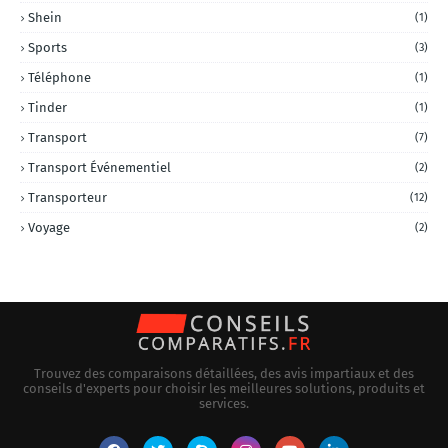
Shein
(1)
Sports
(3)
Téléphone
(1)
Tinder
(1)
Transport
(7)
Transport Événementiel
(2)
Transporteur
(12)
Voyage
(2)
Trouvez des comparaisons détaillées, des avis impartiaux et des
conseils d'experts pour choisir les meilleures solutions, produits et
services.