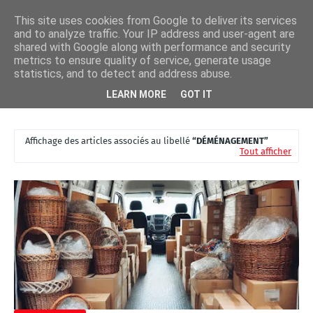
This site uses cookies from Google to deliver its services
and to analyze traffic. Your IP address and user-agent are
shared with Google along with performance and security
metrics to ensure quality of service, generate usage
statistics, and to detect and address abuse.
Porte claquée à Ixelles : solution avec un Serrurier Ixelles Pas
Les
LEARN MORE
GOT IT
Cher
A
C
Affichage des articles associés au libellé
DÉMÉNAGEMENT
T
Tout afficher
U
A
LI
T
É
S