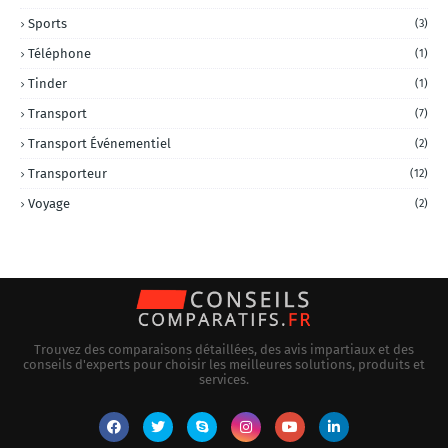
Sports
(3)
Téléphone
(1)
Tinder
(1)
Transport
(7)
Transport Événementiel
(2)
Transporteur
(12)
Voyage
(2)
Trouvez des comparaisons détaillées, des avis impartiaux et des
conseils d'experts pour choisir les meilleures solutions, produits et
services.