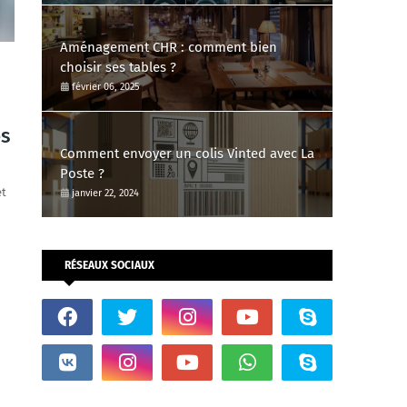
Aménagement CHR : comment bien
choisir ses tables ?
février 06, 2025
s
Comment envoyer un colis Vinted avec La
Poste ?
et
janvier 22, 2024
RÉSEAUX SOCIAUX