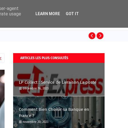
user-agent
erate usage
LEARN MORE
GOT IT
Les accessoir
r
ARTICLES LES PLUS CONSULTÉS
LP Collect : Service de Livraison La poste
décembre 16, 2023
Comment Bien Choisir sa Banque en
France ?
novembre 20, 2023