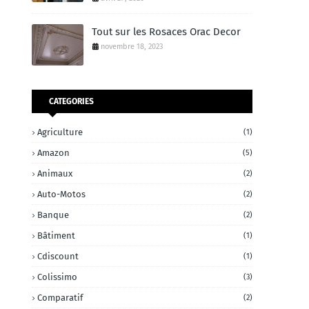
Tout sur les Rosaces Orac Decor
novembre 18, 2023
CATEGORIES
Agriculture
(1)
Amazon
(5)
Animaux
(2)
Auto-Motos
(2)
Banque
(2)
Bâtiment
(1)
Cdiscount
(1)
Colissimo
(3)
Comparatif
(2)