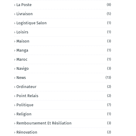
La Poste
(8)
Livraison
(5)
Logistique Salon
(1)
Loisirs
(1)
Maison
(3)
Manga
(1)
Maroc
(1)
Navigo
(3)
News
(13)
Ordinateur
(2)
Point Relais
(2)
Politique
(7)
Religion
(1)
Remboursement Et Résiliation
(3)
Rénovation
(2)