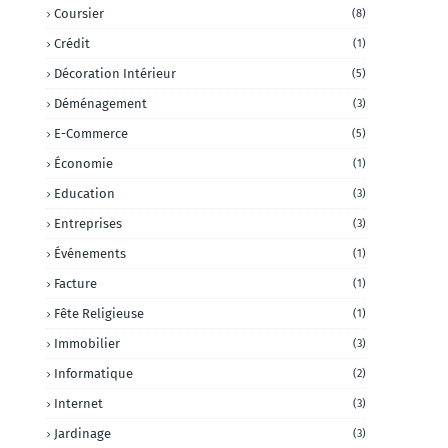
Coursier
(8)
Crédit
(1)
Décoration Intérieur
(5)
Déménagement
(3)
E-Commerce
(5)
Économie
(1)
Education
(3)
Entreprises
(3)
Événements
(1)
Facture
(1)
Fête Religieuse
(1)
Immobilier
(3)
Informatique
(2)
Internet
(3)
Jardinage
(3)