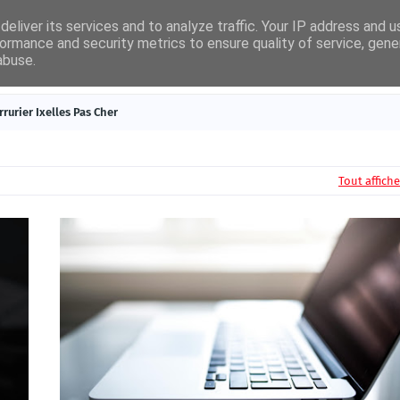
eliver its services and to analyze traffic. Your IP address and 
ormance and security metrics to ensure quality of service, gen
abuse.
égories
Nouveautés
Contact
rrurier Ixelles Pas Cher
Tout affiche