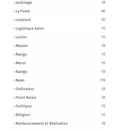
Jardinage
(3)
La Poste
(8)
Livraison
(5)
Logistique Salon
(1)
Loisirs
(1)
Maison
(3)
Manga
(1)
Maroc
(1)
Navigo
(3)
News
(13)
Ordinateur
(2)
Point Relais
(2)
Politique
(7)
Religion
(1)
Remboursement Et Résiliation
(3)