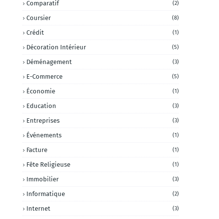
Comparatif
(2)
Coursier
(8)
Crédit
(1)
Décoration Intérieur
(5)
Déménagement
(3)
E-Commerce
(5)
Économie
(1)
Education
(3)
Entreprises
(3)
Événements
(1)
Facture
(1)
Fête Religieuse
(1)
Immobilier
(3)
Informatique
(2)
Internet
(3)