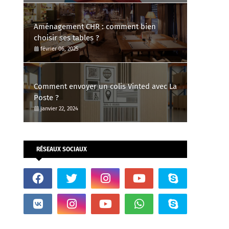
Aménagement CHR : comment bien
choisir ses tables ?
février 06, 2025
Comment envoyer un colis Vinted avec La
Poste ?
janvier 22, 2024
RÉSEAUX SOCIAUX