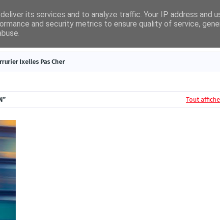
eliver its services and to analyze traffic. Your IP address and 
ormance and security metrics to ensure quality of service, gen
abuse.
égories
Nouveautés
Contact
rrurier Ixelles Pas Cher
N
Tout affiche