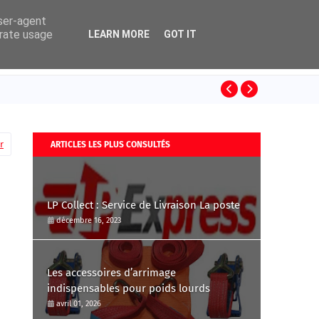
user-agent
erate usage
LEARN MORE
GOT IT
Les accessoir
r
ARTICLES LES PLUS CONSULTÉS
LP Collect : Service de Livraison La poste
décembre 16, 2023
Les accessoires d’arrimage
indispensables pour poids lourds
avril 01, 2026