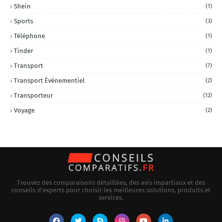
Shein
(1)
Sports
(3)
Téléphone
(1)
Tinder
(1)
Transport
(7)
Transport Événementiel
(2)
Transporteur
(12)
Voyage
(2)
Trouvez des comparaisons détaillées, des avis impartiaux et des
conseils d'experts pour choisir les meilleures solutions, produits et
services.