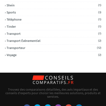
Shein
(1)
Sports
(3)
Téléphone
(1)
Tinder
(1)
Transport
(7)
Transport Événementiel
(2)
Transporteur
(12)
Voyage
(2)
Trouvez des comparaisons détaillées, des avis impartiaux et des
conseils d'experts pour choisir les meilleures solutions, produits et
services.