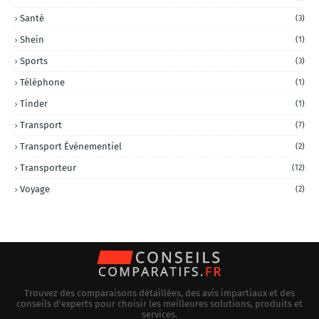
Santé
(3)
Shein
(1)
Sports
(3)
Téléphone
(1)
Tinder
(1)
Transport
(7)
Transport Événementiel
(2)
Transporteur
(12)
Voyage
(2)
Trouvez des comparaisons détaillées, des avis impartiaux et des
conseils d'experts pour choisir les meilleures solutions, produits et
services.